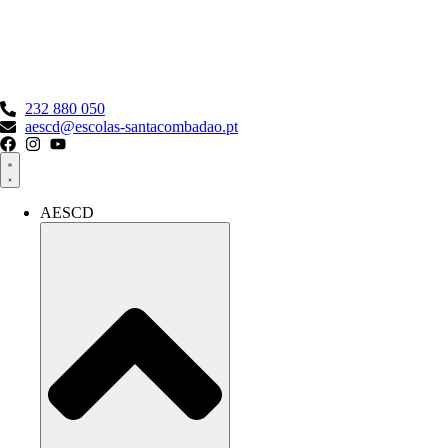
Pular
para
o
conteúdo
232 880 050
aescd@escolas-santacombadao.pt
AESCD