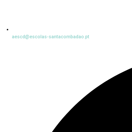
aescd@escolas-santacombadao.pt