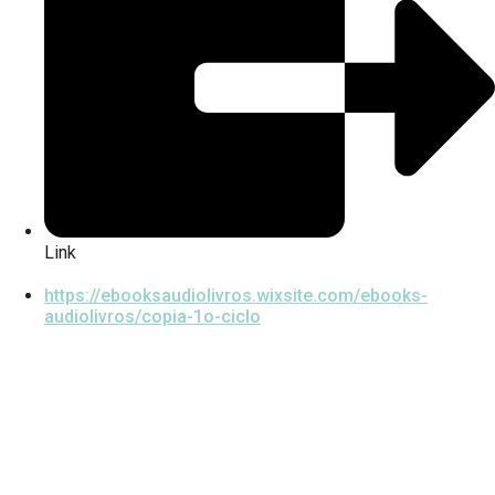
Link
https://ebooksaudiolivros.wixsite.com/ebooks-
audiolivros/copia-1o-ciclo