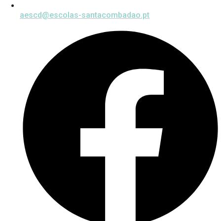
aescd@escolas-santacombadao.pt