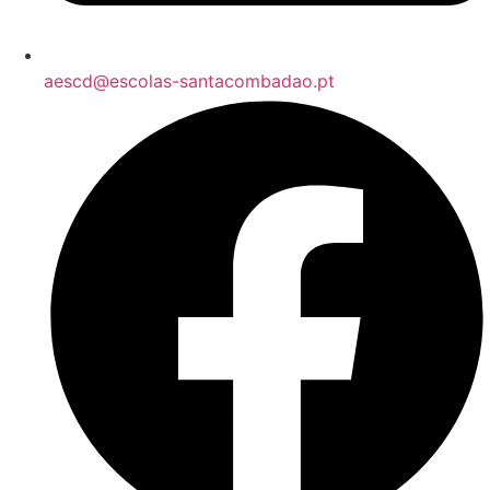
aescd@escolas-santacombadao.pt