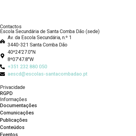
Contactos
Escola Secundária de Santa Comba Dão (sede)
Av. da Escola Secundária, n.º 1
3440-321 Santa Comba Dão
40º24'27.0''N
8º07'47.8''W
+351 232 880 050
aescd@escolas-santacombadao.pt
Privacidade
RGPD
Informações
Documentações
Comunicações
Publicações
Conteúdos
Eventos