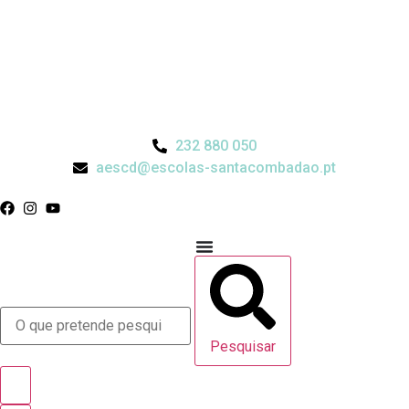
232 880 050
aescd@escolas-santacombadao.pt
Pesquisar