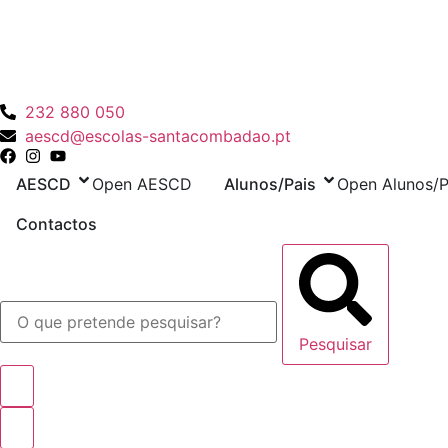
Pular
para
o
conteúdo
232 880 050
aescd@escolas-santacombadao.pt
AESCD
Open AESCD
Alunos/Pais
Open Alunos/P
Contactos
Pesquisar