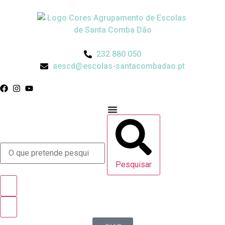
232 880 050
aescd@escolas-santacombadao.pt
Pesquisar