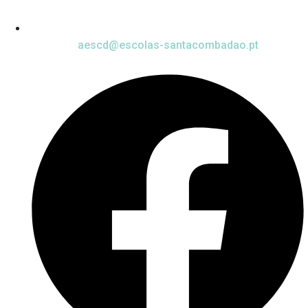
aescd@escolas-santacombadao.pt