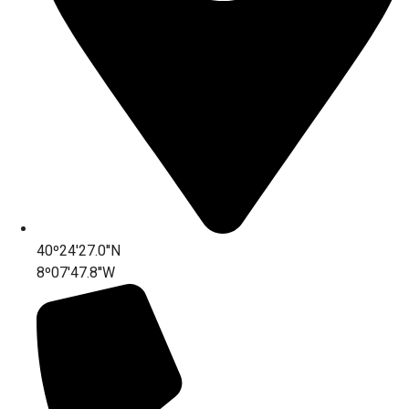
40º24'27.0''N
8º07'47.8''W