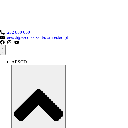
Pular
para
o
conteúdo
232 880 050
aescd@escolas-santacombadao.pt
AESCD