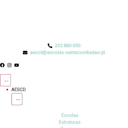
232 880 050
aescd@escolas-santacombadao.pt
AESCD
Escolas
Estruturas