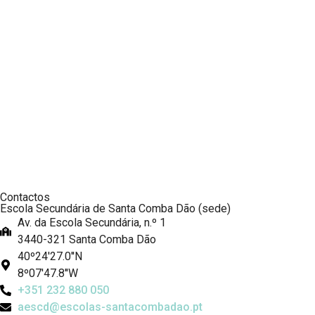
Contactos
Escola Secundária de Santa Comba Dão (sede)
Av. da Escola Secundária, n.º 1
3440-321 Santa Comba Dão
40º24'27.0''N
8º07'47.8''W
+351 232 880 050
aescd@escolas-santacombadao.pt