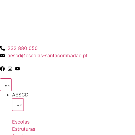
232 880 050
aescd@escolas-santacombadao.pt
AESCD
Escolas
Estruturas