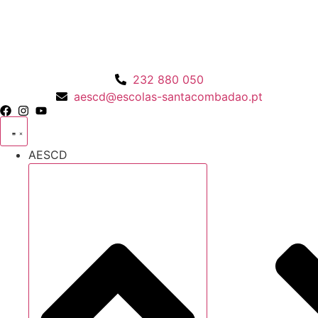
Pular
para
o
conteúdo
232 880 050
aescd@escolas-santacombadao.pt
AESCD