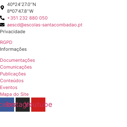
40º24'27.0''N
8º07'47.8''W
+351 232 880 050
aescd@escolas-santacombadao.pt
Privacidade
RGPD
Informações
Documentações
Comunicações
Publicações
Conteúdos
Eventos
Mapa do Site
cebook
Instagram
Youtube