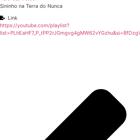
Sininho na Terra do Nunca
Link
https://youtube.com/playlist?
list=PLhEaHF7_P_tPP2rJGmgvg4gMW62vYGzhu&si=BfDzg