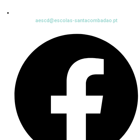
aescd@escolas-santacombadao.pt