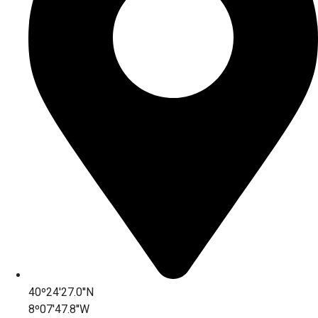
40º24'27.0''N
8º07'47.8''W