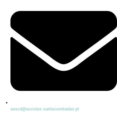
aescd@escolas-santacombadao.pt