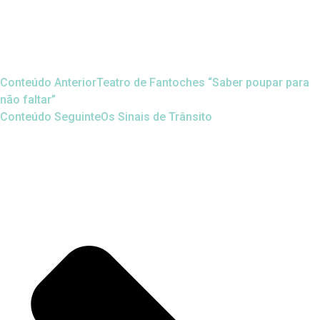
Conteúdo Anterior
Teatro de Fantoches “Saber poupar para
não faltar”
Conteúdo Seguinte
Os Sinais de Trânsito