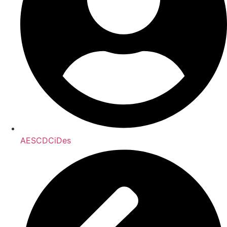
AESCDCiDes