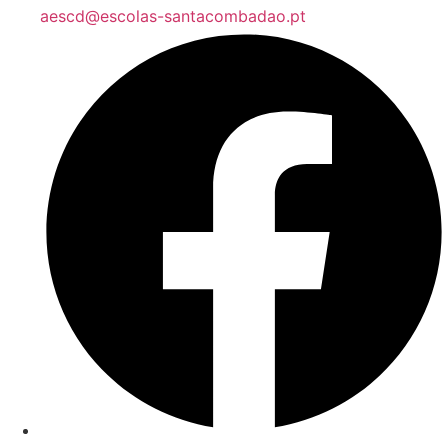
aescd@escolas-santacombadao.pt