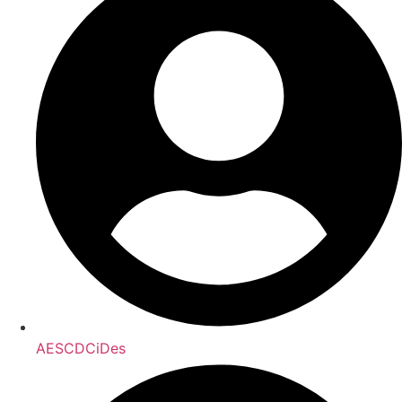
AESCDCiDes