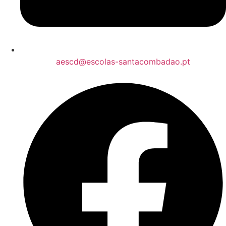
aescd@escolas-santacombadao.pt