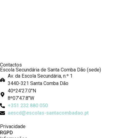
Contactos
Escola Secundária de Santa Comba Dão (sede)
Av. da Escola Secundária, n.º 1
3440-321 Santa Comba Dão
40º24'27.0''N
8º07'47.8''W
+351 232 880 050
aescd@escolas-santacombadao.pt
Privacidade
RGPD