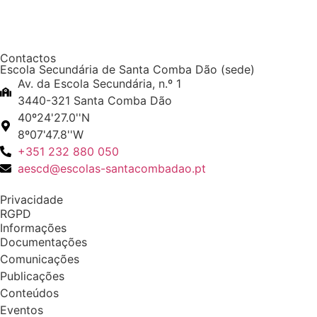
Contactos
Escola Secundária de Santa Comba Dão (sede)
Av. da Escola Secundária, n.º 1
3440-321 Santa Comba Dão
40º24'27.0''N
8º07'47.8''W
+351 232 880 050
aescd@escolas-santacombadao.pt
Privacidade
RGPD
Informações
Documentações
Comunicações
Publicações
Conteúdos
Eventos