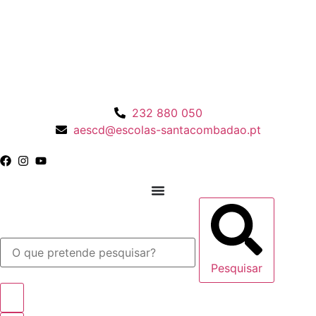
232 880 050
aescd@escolas-santacombadao.pt
Pesquisar