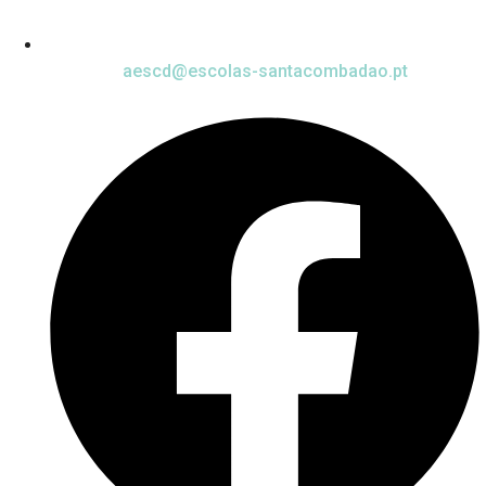
aescd@escolas-santacombadao.pt