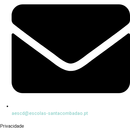
aescd@escolas-santacombadao.pt
Privacidade