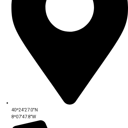
40º24'27.0''N
8º07'47.8''W