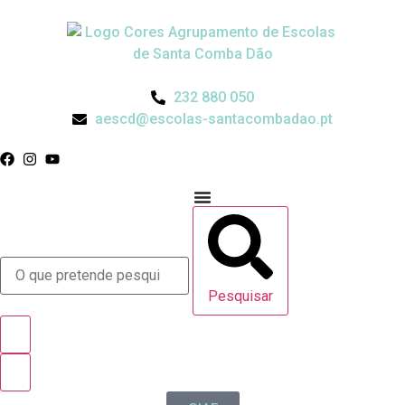
232 880 050
aescd@escolas-santacombadao.pt
Pesquisar