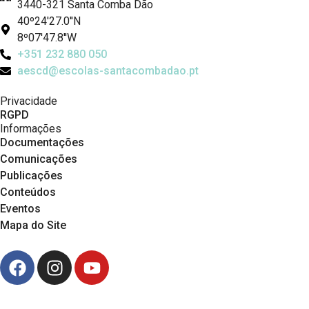
3440-321 Santa Comba Dão
40º24'27.0''N
8º07'47.8''W
+351 232 880 050
aescd@escolas-santacombadao.pt
Privacidade
RGPD
Informações
Documentações
Comunicações
Publicações
Conteúdos
Eventos
Mapa do Site