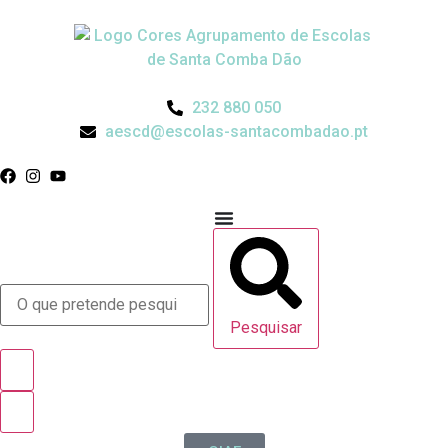
232 880 050
aescd@escolas-santacombadao.pt
Pesquisar