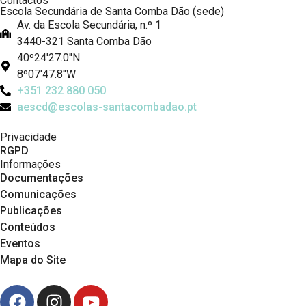
Contactos
Escola Secundária de Santa Comba Dão (sede)
Av. da Escola Secundária, n.º 1
3440-321 Santa Comba Dão
40º24'27.0''N
8º07'47.8''W
+351 232 880 050
aescd@escolas-santacombadao.pt
Privacidade
RGPD
Informações
Documentações
Comunicações
Publicações
Conteúdos
Eventos
Mapa do Site