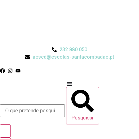
232 880 050
aescd@escolas-santacombadao.pt
Pesquisar