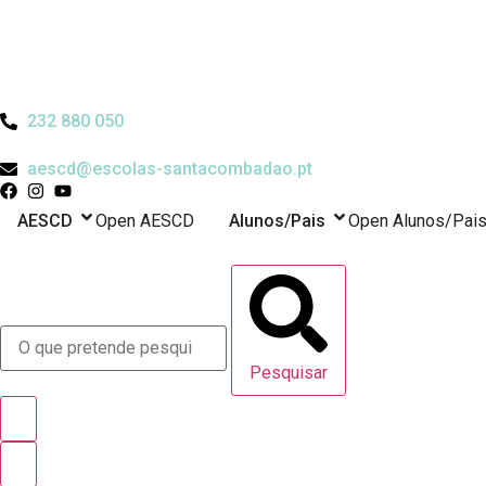
Pular
para
o
conteúdo
232 880 050
aescd@escolas-santacombadao.pt
AESCD
Open AESCD
Alunos/Pais
Open Alunos/Pai
Pesquisar