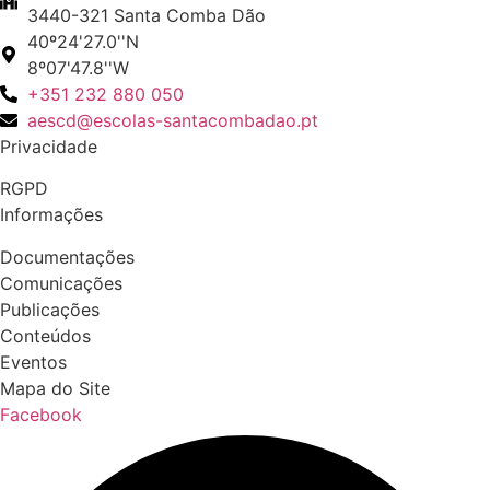
3440-321 Santa Comba Dão
40º24'27.0''N
8º07'47.8''W
+351 232 880 050
aescd@escolas-santacombadao.pt
Privacidade
RGPD
Informações
Documentações
Comunicações
Publicações
Conteúdos
Eventos
Mapa do Site
Facebook