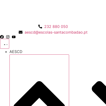
Pular
para
o
conteúdo
232 880 050
aescd@escolas-santacombadao.pt
AESCD