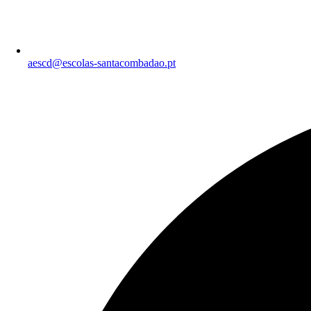
aescd@escolas-santacombadao.pt