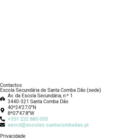
Contactos
Escola Secundária de Santa Comba Dão (sede)
Av. da Escola Secundária, n.º 1
3440-321 Santa Comba Dão
40º24'27.0''N
8º07'47.8''W
+351 232 880 050
aescd@escolas-santacombadao.pt
Privacidade