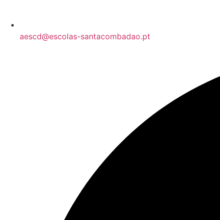
aescd@escolas-santacombadao.pt