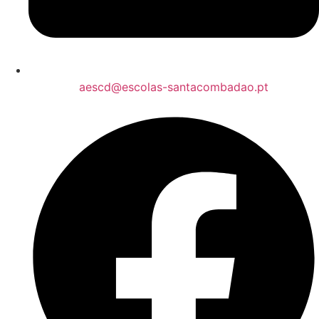
aescd@escolas-santacombadao.pt