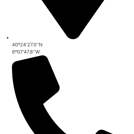
40º24'27.0''N
8º07'47.8''W