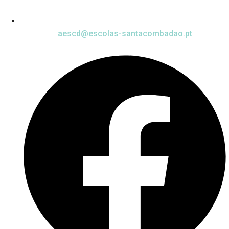
aescd@escolas-santacombadao.pt