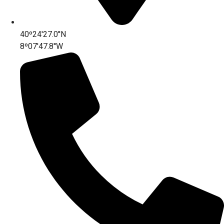
40º24'27.0''N
8º07'47.8''W