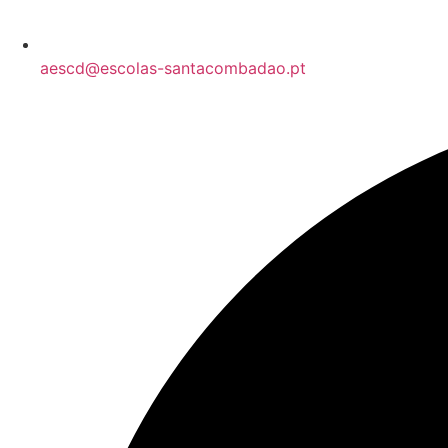
aescd@escolas-santacombadao.pt