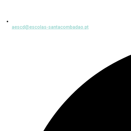
aescd@escolas-santacombadao.pt