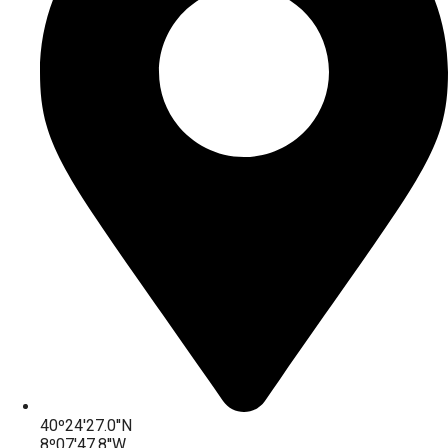
40º24'27.0''N
8º07'47.8''W