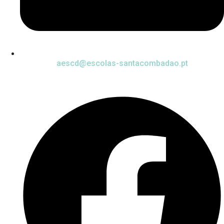
aescd@escolas-santacombadao.pt