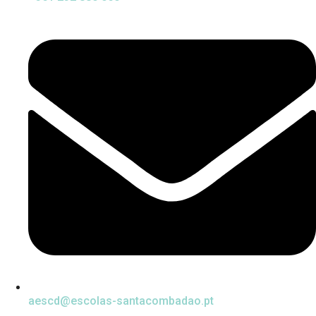
aescd@escolas-santacombadao.pt