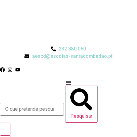
232 880 050
aescd@escolas-santacombadao.pt
Pesquisar