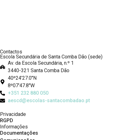
Contactos
Escola Secundária de Santa Comba Dão (sede)
Av. da Escola Secundária, n.º 1
3440-321 Santa Comba Dão
40º24'27.0''N
8º07'47.8''W
+351 232 880 050
aescd@escolas-santacombadao.pt
Privacidade
RGPD
Informações
Documentações