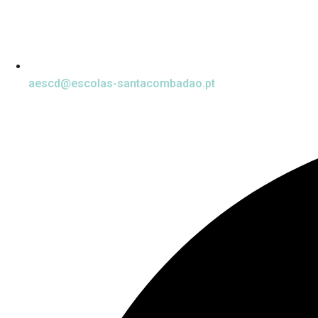
aescd@escolas-santacombadao.pt