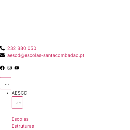
232 880 050
aescd@escolas-santacombadao.pt
AESCD
Escolas
Estruturas