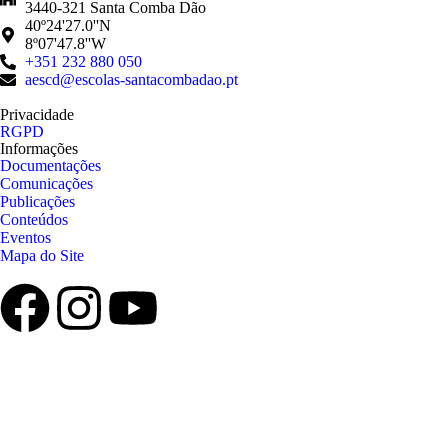
3440-321 Santa Comba Dão
40º24'27.0''N
8º07'47.8''W
+351 232 880 050
aescd@escolas-santacombadao.pt
Privacidade
RGPD
Informações
Documentações
Comunicações
Publicações
Conteúdos
Eventos
Mapa do Site