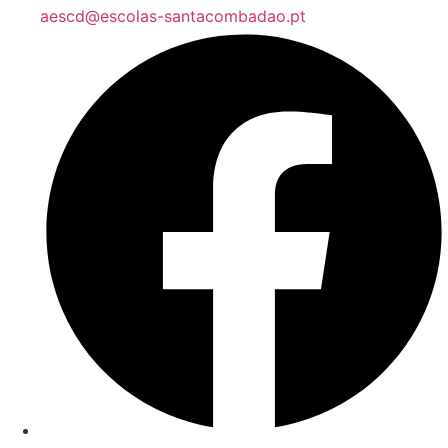
aescd@escolas-santacombadao.pt