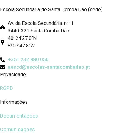
Escola Secundária de Santa Comba Dão (sede)
Av. da Escola Secundária, n.º 1
3440-321 Santa Comba Dão
40º24'27.0''N
8º07'47.8''W
+351 232 880 050
aescd@escolas-santacombadao.pt
Privacidade
RGPD
Informações
Documentações
Comunicações