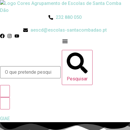
Pular
para
o
232 880 050
conteúdo
aescd@escolas-santacombadao.pt
Pesquisar
GIAE