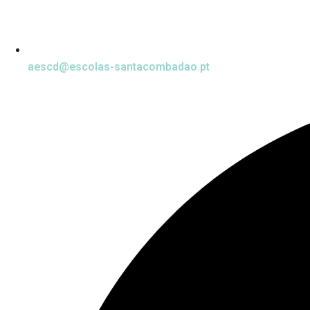
aescd@escolas-santacombadao.pt