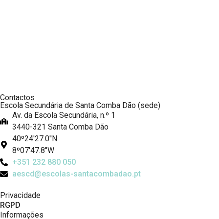
Contactos
Escola Secundária de Santa Comba Dão (sede)
Av. da Escola Secundária, n.º 1
3440-321 Santa Comba Dão
40º24'27.0''N
8º07'47.8''W
+351 232 880 050
aescd@escolas-santacombadao.pt
Privacidade
RGPD
Informações