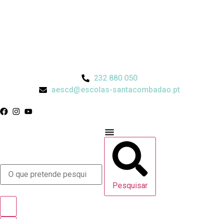
232 880 050
aescd@escolas-santacombadao.pt
Pesquisar