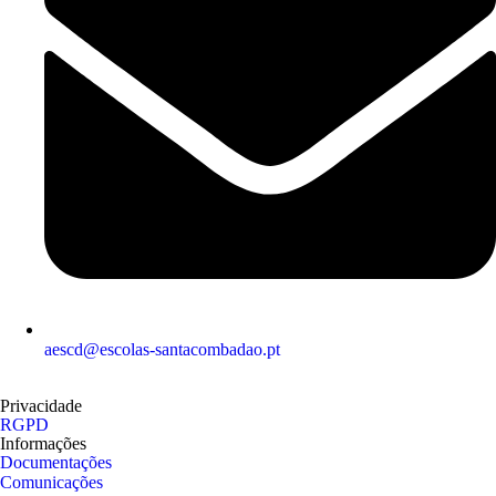
aescd@escolas-santacombadao.pt
Privacidade
RGPD
Informações
Documentações
Comunicações