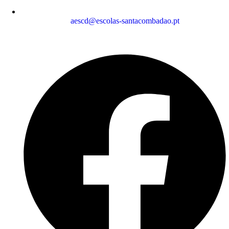
aescd@escolas-santacombadao.pt