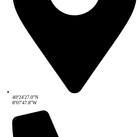
40º24'27.0''N
8º07'47.8''W