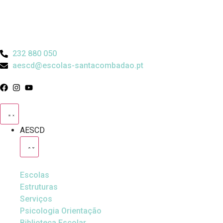
232 880 050
aescd@escolas-santacombadao.pt
AESCD
Escolas
Estruturas
Serviços
Psicologia Orientação
Biblioteca Escolar