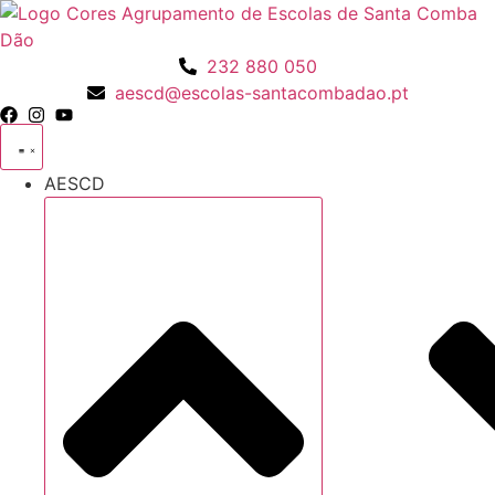
Pular
para
o
232 880 050
conteúdo
aescd@escolas-santacombadao.pt
AESCD