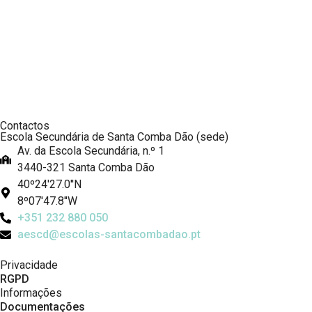
Contactos
Escola Secundária de Santa Comba Dão (sede)
Av. da Escola Secundária, n.º 1
3440-321 Santa Comba Dão
40º24'27.0''N
8º07'47.8''W
+351 232 880 050
aescd@escolas-santacombadao.pt
Privacidade
RGPD
Informações
Documentações