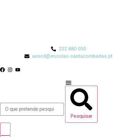
232 880 050
aescd@escolas-santacombadao.pt
Pesquisar