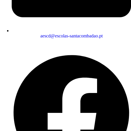
aescd@escolas-santacombadao.pt