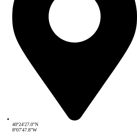
40º24'27.0''N
8º07'47.8''W