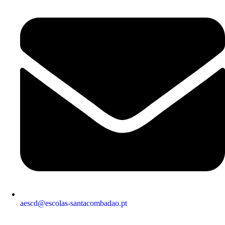
aescd@escolas-santacombadao.pt