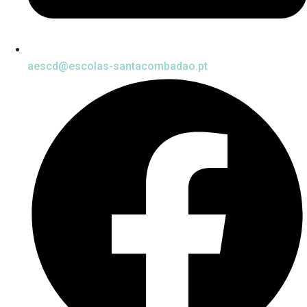
aescd@escolas-santacombadao.pt