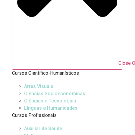
Close O
Cursos Científico-Humanísticos
Artes Visuais
Ciências Socioeconómicas
Ciências e Tecnologias
Línguas e Humanidades
Cursos Profissionais
Auxiliar de Saúde