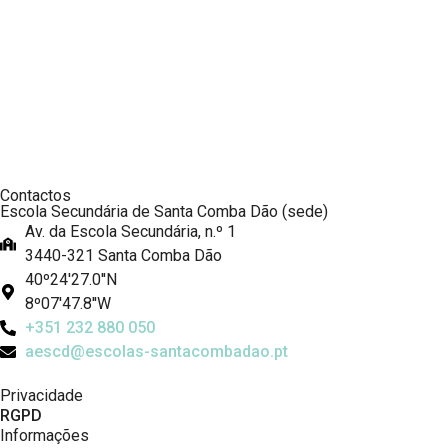
Contactos
Escola Secundária de Santa Comba Dão (sede)
Av. da Escola Secundária, n.º 1
3440-321 Santa Comba Dão
40º24'27.0''N
8º07'47.8''W
+351 232 880 050
aescd@escolas-santacombadao.pt
Privacidade
RGPD
Informações