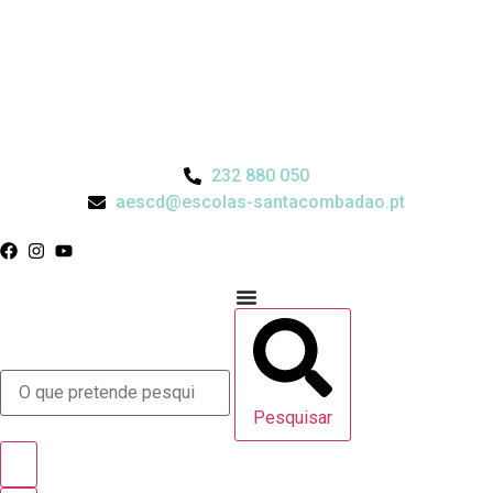
232 880 050
aescd@escolas-santacombadao.pt
Pesquisar