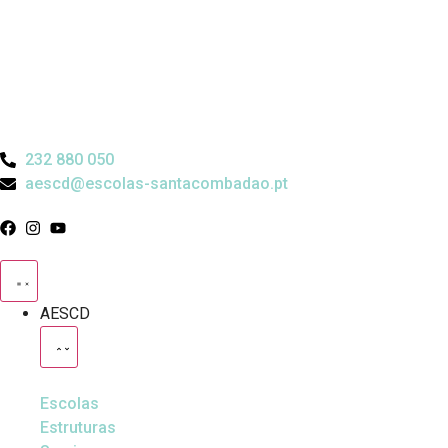
232 880 050
aescd@escolas-santacombadao.pt
AESCD
Escolas
Estruturas