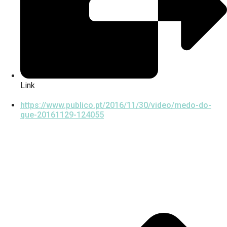
Link
https://www.publico.pt/2016/11/30/video/medo-do-
que-20161129-124055