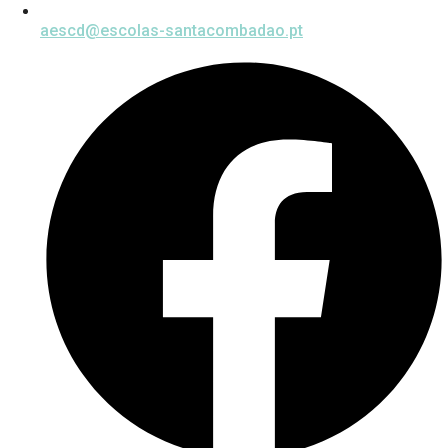
aescd@escolas-santacombadao.pt