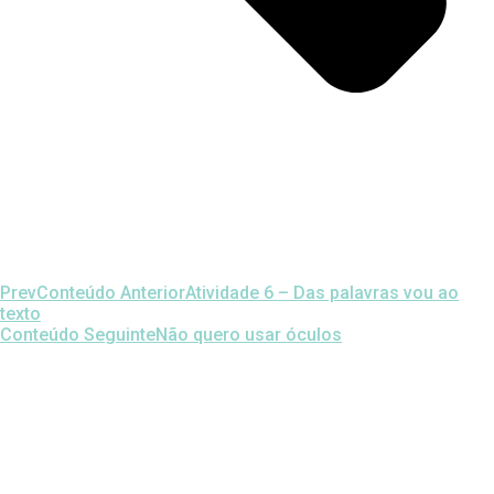
Prev
Conteúdo Anterior
Atividade 6 – Das palavras vou ao
texto
Conteúdo Seguinte
Não quero usar óculos