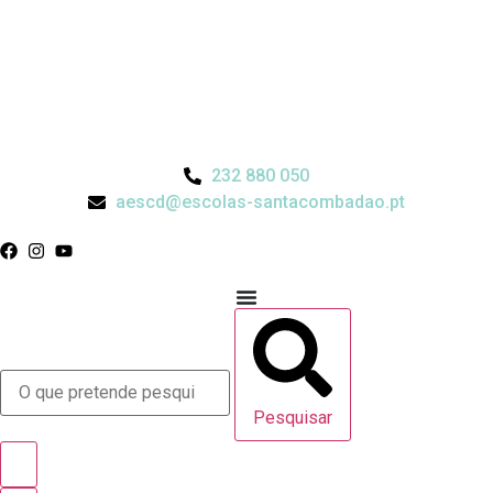
232 880 050
aescd@escolas-santacombadao.pt
Pesquisar