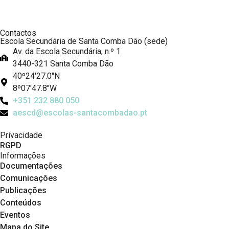
Contactos
Escola Secundária de Santa Comba Dão (sede)
Av. da Escola Secundária, n.º 1
3440-321 Santa Comba Dão
40º24'27.0''N
8º07'47.8''W
+351 232 880 050
aescd@escolas-santacombadao.pt
Privacidade
RGPD
Informações
Documentações
Comunicações
Publicações
Conteúdos
Eventos
Mapa do Site