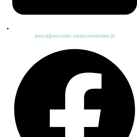
aescd@escolas-santacombadao.pt