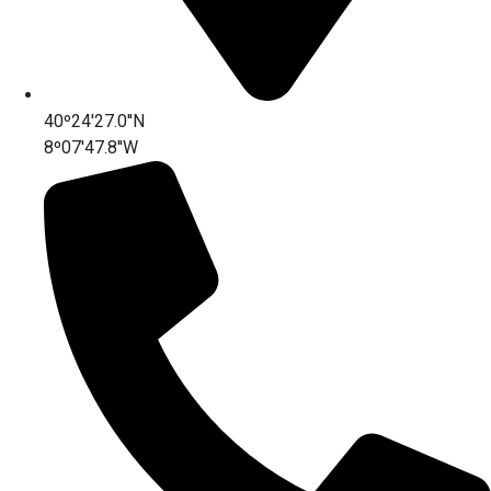
40º24'27.0''N
8º07'47.8''W